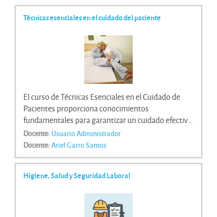
Técnicas esenciales en el cuidado del paciente
El curso de Técnicas Esenciales en el Cuidado de
Pacientes proporciona conocimientos
fundamentales para garantizar un cuidado efectivo
y seguro. Incluye habilidades prácticas,
Docente:
Usuario Administrador
comunicación empática, procedimientos básicos y
Docente:
Ariel Garro Santos
manejo adecuado de equipos médicos. Ideal para
quienes buscan desarrollar competencias clave en
Higiene, Salud y Seguridad Laboral
el ámbito del cuidado y bienestar de pacientes.